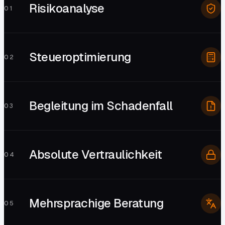
Risikoanalyse
0
1
Steueroptimierung
0
2
Begleitung im Schadenfall
0
3
Absolute Vertraulichkeit
0
4
Mehrsprachige Beratung
0
5