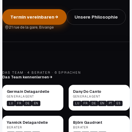
Termin vereinbaren
Unsere Philosophie
DER CHEVY 3100
Ein Symbol unserer Agentur seit dem
21 rue de la gare, Bivange
ersten Tag.
IHRE BERATER · RÉISERBANN
DAS TEAM · 4 BERATER · 6 SPRACHEN
Das Team kennenlernen
Germain Delagardelle
Dany Do Canto
GENERALAGENT
GENERALAGENT
LU
FR
DE
EN
LU
FR
DE
EN
PT
ES
Yannick Delagardelle
Björn Gaudront
BERATER
BERATER