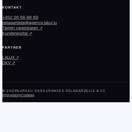
KONTAKT
+352 26 56 86 66
delagardelle@agence.lalux.lu
Termin vereinbaren ↗
Kundenportal ↗
PARTNER
LALUX ↗
DKV ↗
©
2026
BUREAU D'ASSURANCES DELAGARDELLE & CO.
Impressum
Cookies